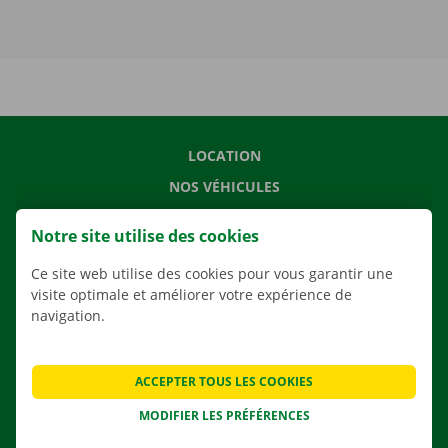
LOCATION
NOS VÉHICULES
NOS SERVICES
Notre site utilise des cookies
AGENCES
Ce site web utilise des cookies pour vous garantir une
APPLI
visite optimale et améliorer votre expérience de
SOLUTIONS DE DÉMÉNAGEMENT
navigation.
ACCEPTER TOUS LES COOKIES
CONTACTEZ NOUS
MODIFIER LES PRÉFÉRENCES
QUESTIONS FRÉQUENTES