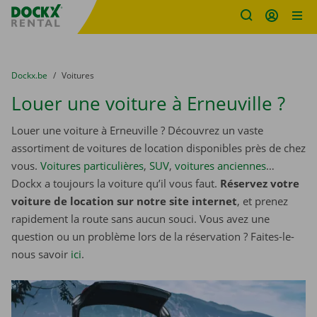
sitename
Skip content
Skip language
You are here:
du
Dockx.be
to
Voitures
Louer une voiture à Erneuville ?
Louer une voiture à Erneuville ? Découvrez un vaste
assortiment de voitures de location disponibles près de chez
vous.
Voitures particulières
,
SUV
,
voitures anciennes
…
Dockx a toujours la voiture qu’il vous faut.
Réservez votre
voiture de location sur notre site internet
, et prenez
rapidement la route sans aucun souci. Vous avez une
question ou un problème lors de la réservation ? Faites-le-
nous savoir
ici
.