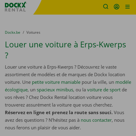
sitename
Skip content
Skip language
You are here:
du
Dockx.be
to
Voitures
Louer une voiture à Erps-Kwerps
?
Louer une voiture à Erps-Kwerps ? Découvrez le vaste
assortiment de modèles et de marques de Dockx location
voiture. Une
petite voiture maniable
pour la ville, un
modèle
écologique
, un
spacieux minibus
, ou la
voiture de sport
de
vos rêves ? Chez Dockx Rental location voiture vous
trouverez assurément la voiture que vous cherchez.
Réservez en ligne et prenez la route sans souci.
Vous
avez des questions ? N’hésitez pas à
nous contacter
, nous
nous ferons un plaisir de vous aider.