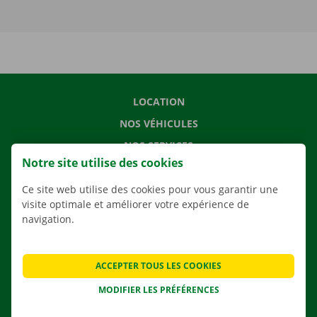
LOCATION
NOS VÉHICULES
NOS SERVICES
Notre site utilise des cookies
AGENCES
Ce site web utilise des cookies pour vous garantir une
APPLI
visite optimale et améliorer votre expérience de
SOLUTIONS DE DÉMÉNAGEMENT
navigation.
ACCEPTER TOUS LES COOKIES
CONTACTEZ NOUS
MODIFIER LES PRÉFÉRENCES
QUESTIONS FRÉQUENTES