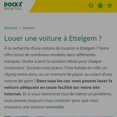
sitename
Skip content
Skip language
You are here:
du
Dockx.be
to
Voitures
Louer une voiture à Ettelgem ?
À la recherche d’une voiture de location à Ettelgem ? Notre
offre inclut de nombreux modèles dans différentes
marques. Dockx a ainsi la solution idéale pour chaque
conducteur. Qu’avez-vous prévu ? Une balade en ville, un
citytrip entre amis, ou un moment de plaisir au volant d’une
voiture de sport ?
Dans tous les cas, vous pouvez louer la
voiture adéquate en toute facilité sur notre site
internet.
Et si vous rencontrez tout de même un problème,
vous pouvez toujours
nous contacter
pour que nous
trouvions une solution ensemble.