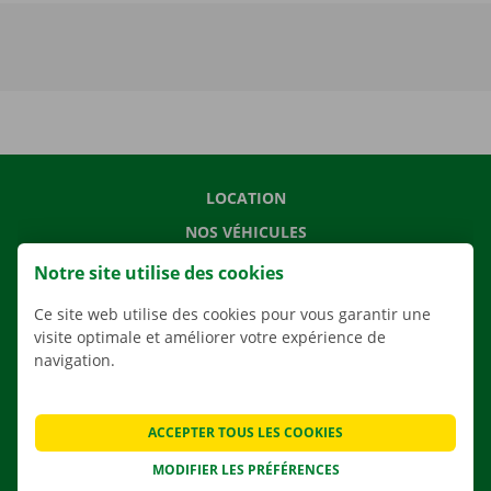
LOCATION
NOS VÉHICULES
NOS SERVICES
Notre site utilise des cookies
AGENCES
Ce site web utilise des cookies pour vous garantir une
APPLI
visite optimale et améliorer votre expérience de
navigation.
SOLUTIONS DE DÉMÉNAGEMENT
ACCEPTER TOUS LES COOKIES
MODIFIER LES PRÉFÉRENCES
CONTACTEZ NOUS