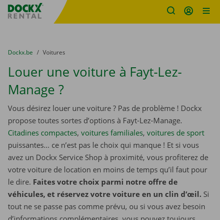
sitename
Skip content
Skip language
You are here:
du
Dockx.be
to
Voitures
Louer une voiture à Fayt-Lez-
Manage ?
Vous désirez louer une voiture ? Pas de problème ! Dockx
propose toutes sortes d’options à Fayt-Lez-Manage.
Citadines compactes
,
voitures familiales
,
voitures de sport
puissantes… ce n’est pas le choix qui manque ! Et si vous
avez un Dockx Service Shop à proximité, vous profiterez de
votre voiture de location en moins de temps qu’il faut pour
le dire.
Faites votre choix parmi notre offre de
véhicules, et réservez votre voiture en un clin d’œil.
Si
tout ne se passe pas comme prévu, ou si vous avez besoin
d’informations complémentaires, vous pouvez toujours