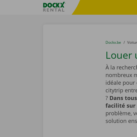
Skip content
Skip language
sitename
You are here:
du
Dockx.be
to
Voitu
Louer 
À la recherc
nombreux mo
idéale pour
citytrip ent
?
Dans tous
facilité sur
problème, v
solution en