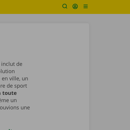
 inclut de
lution
en ville, un
ure de sport
n toute
même un
rouvions une