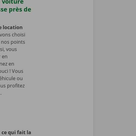
 voiture
sse près de
e location
vons choisi
e nos points
si, vous
r en
enez en
ouci ! Vous
éhicule ou
us profitez
.
ce qui fait la