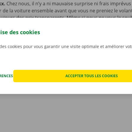
kx.
Chez nous, il n’y a ni mauvaise surprise ni frais imprévus
ur de la voiture ensemble avant que vous ne preniez le volan
ujours des prix transparents. Même si nous ne vous le souha
fois que votre voiture de location rencontre un problème t
lise des cookies
ériode de location. Vous pourrez dans ce cas compter sur n
et de dépannage disponible 24 h/24 et 7 j/7 dans toute l’Eur
renez la route en toute sérénité !
 des cookies pour vous garantir une visite optimale et améliorer vo
ÉRENCES
ACCEPTER TOUS LES COOKIES