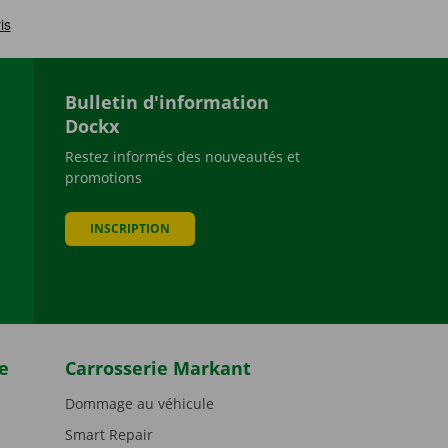
Bulletin d'information
Dockx
Restez informés des nouveautés et
promotions
be
INSCRIPTION
e
Carrosserie Markant
Dommage au véhicule
Smart Repair