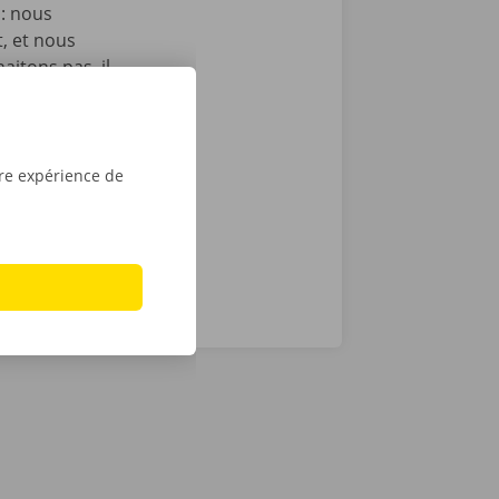
 : nous
t, et nous
itons pas, il
echnique au
otre service
ope. Avec
tre expérience de