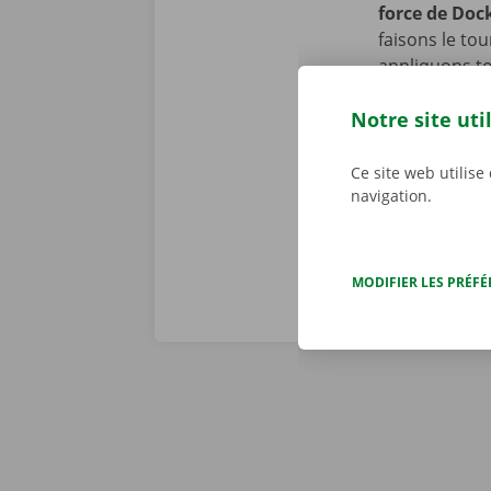
force de Doc
faisons le to
appliquons to
se peut toute
Notre site uti
cours de la p
d’assistance 
Dockx, vous p
Ce site web utilise
navigation.
MODIFIER LES PRÉF