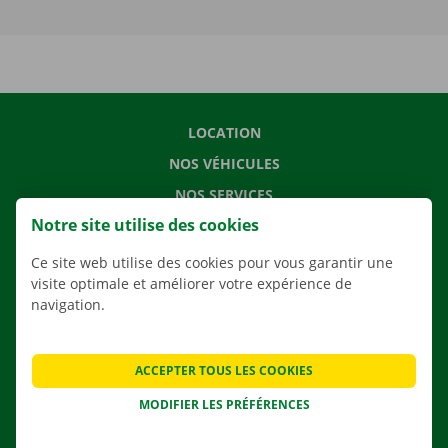
LOCATION
NOS VÉHICULES
NOS SERVICES
Notre site utilise des cookies
AGENCES
APPLI
Ce site web utilise des cookies pour vous garantir une
visite optimale et améliorer votre expérience de
SOLUTIONS DE DÉMÉNAGEMENT
navigation.
ACCEPTER TOUS LES COOKIES
CONTACTEZ NOUS
MODIFIER LES PRÉFÉRENCES
QUESTIONS FRÉQUENTES
NOUVELLES