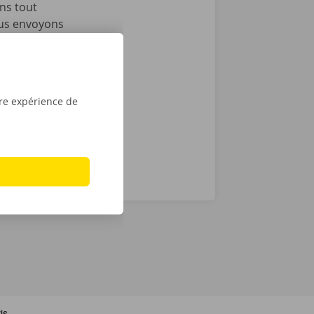
ons tout
ous envoyons
es
e victime
ance et de
tre expérience de