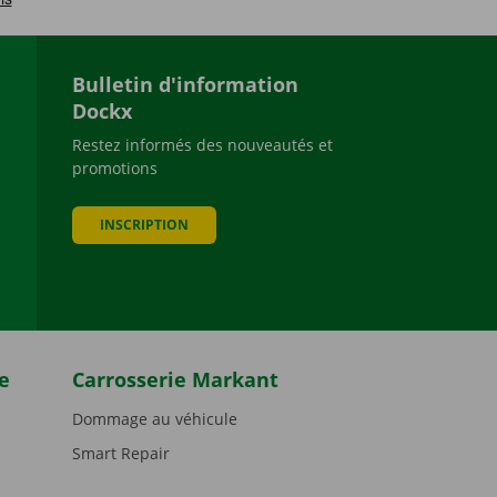
Bulletin d'information
Dockx
Restez informés des nouveautés et
promotions
be
INSCRIPTION
e
Carrosserie Markant
Dommage au véhicule
Smart Repair