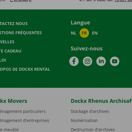
Langue
TACTEZ NOUS
STIONS FRÉQUENTES
NL
FR
EN
VELLES
Suivez-nous
TE CADEAU
Facebook
Instagram
LinkedIn
YouTu
LOI
ROPOS DE DOCKX RENTAL
kx Movers
Dockx Rhenus Archisaf
nagement particuliers
Stockage d'archives
nagement d'entreprises
Numérisation
e-meuble
Destruction d'archives