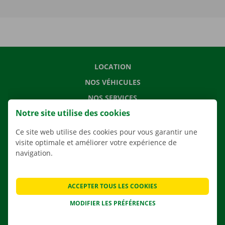
LOCATION
NOS VÉHICULES
NOS SERVICES
Notre site utilise des cookies
AGENCES
APPLI
Ce site web utilise des cookies pour vous garantir une
visite optimale et améliorer votre expérience de
SOLUTIONS DE DÉMÉNAGEMENT
navigation.
ACCEPTER TOUS LES COOKIES
CONTACTEZ NOUS
MODIFIER LES PRÉFÉRENCES
QUESTIONS FRÉQUENTES
NOUVELLES