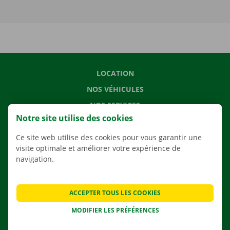
LOCATION
NOS VÉHICULES
NOS SERVICES
Notre site utilise des cookies
AGENCES
APPLI
Ce site web utilise des cookies pour vous garantir une
visite optimale et améliorer votre expérience de
SOLUTIONS DE DÉMÉNAGEMENT
navigation.
ACCEPTER TOUS LES COOKIES
CONTACTEZ NOUS
MODIFIER LES PRÉFÉRENCES
QUESTIONS FRÉQUENTES