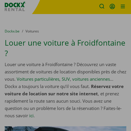
sitename
Skip content
Skip language
You are here:
du
Dockx.be
to
Voitures
Louer une voiture à Froidfontaine
?
Louer une voiture à Froidfontaine ? Découvrez un vaste
assortiment de voitures de location disponibles près de chez
vous.
Voitures particulières
,
SUV
,
voitures anciennes
…
Dockx a toujours la voiture qu’il vous faut.
Réservez votre
voiture de location sur notre site internet
, et prenez
rapidement la route sans aucun souci. Vous avez une
question ou un problème lors de la réservation ? Faites-le-
nous savoir
ici
.