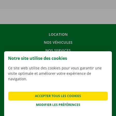
LOCATION
NOS VÉHICULES
NOS SERVICES
Notre site utilise des cookies
AGENCES
APPLI
Ce site web utilise des cookies pour vous garantir une
visite optimale et améliorer votre expérience de
SOLUTIONS DE DÉMÉNAGEMENT
navigation.
ACCEPTER TOUS LES COOKIES
CONTACTEZ NOUS
MODIFIER LES PRÉFÉRENCES
QUESTIONS FRÉQUENTES
NOUVELLES