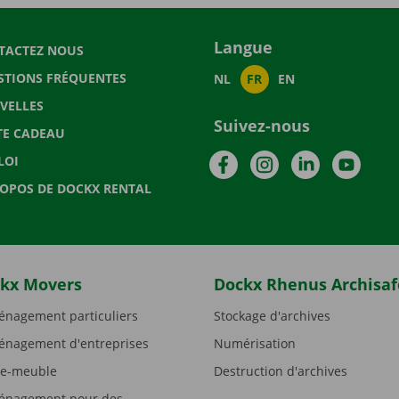
Langue
TACTEZ NOUS
STIONS FRÉQUENTES
NL
FR
EN
VELLES
Suivez-nous
TE CADEAU
Facebook
Instagram
LinkedIn
YouTu
LOI
ROPOS DE DOCKX RENTAL
kx Movers
Dockx Rhenus Archisaf
nagement particuliers
Stockage d'archives
nagement d'entreprises
Numérisation
e-meuble
Destruction d'archives
nagement pour des