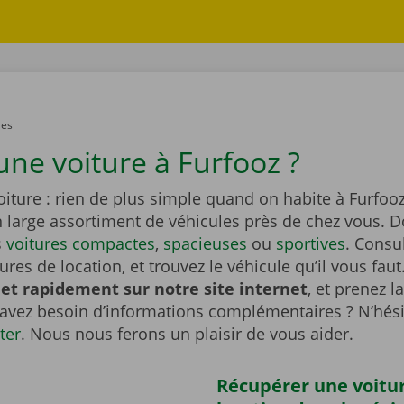
res
une voiture à Furfooz ?
iture : rien de plus simple quand on habite à Furfoo
n large assortiment de véhicules près de chez vous. 
s
voitures compactes
,
spacieuses
ou
sportives
. Consu
tures de location, et trouvez le véhicule qu’il vous faut
et rapidement sur notre site internet
, et prenez l
 avez besoin d’informations complémentaires ? N’hési
ter
. Nous nous ferons un plaisir de vous aider.
Récupérer une voitu