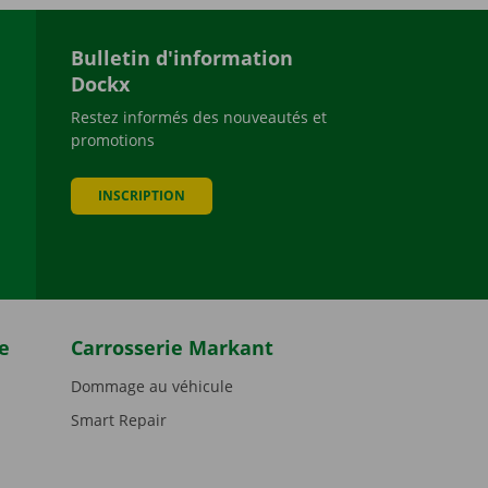
Bulletin d'information
Dockx
Restez informés des nouveautés et
promotions
be
INSCRIPTION
e
Carrosserie Markant
Dommage au véhicule
Smart Repair