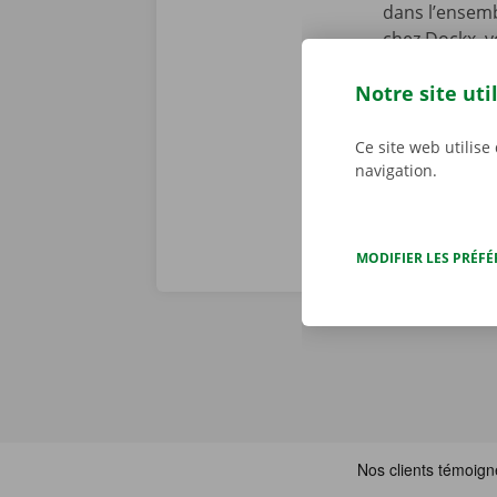
dans l’ensemb
chez Dockx, v
début de la l
Notre site uti
preniez le vol
véritables pr
Ce site web utilise
navigation.
MODIFIER LES PRÉF