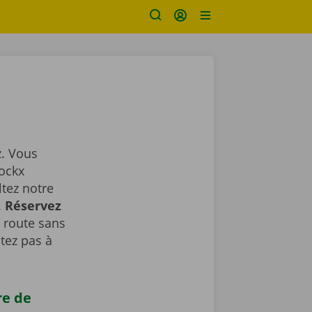
z. Vous
Dockx
ltez notre
.
Réservez
a route sans
tez pas à
re de