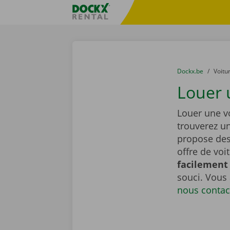
Skip content
Skip language
sitename
You are here:
du
Dockx.be
to
Voitu
Louer 
Louer une vo
trouverez u
propose de
offre de voi
facilement 
souci. Vous
nous contac