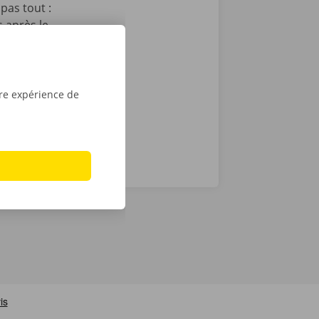
pas tout :
 après le
t que vous
sé sont de
tre expérience de