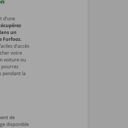
on
t d’une
Récupérez
 dans un
e Furfooz.
faciles d’accès
cher votre
en voiture ou
s pourrez
 pendant la
ment de
age disponible