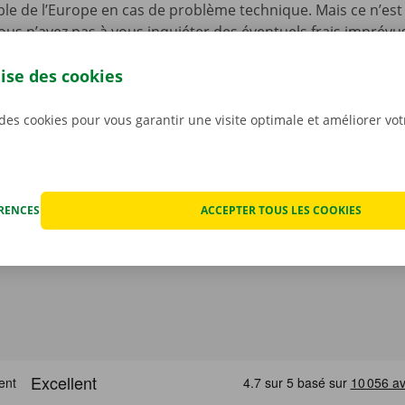
le de l’Europe en cas de problème technique. Mais ce n’est 
ous n’avez pas à vous inquiéter des éventuels frais imprévus
ocation. Nous constatons l’état de la voiture ensemble avan
lise des cookies
ant.
Pour nous, la transparence et un service personnali
iorités.
 des cookies pour vous garantir une visite optimale et améliorer vo
ÉRENCES
ACCEPTER TOUS LES COOKIES