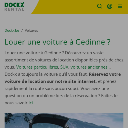
sitename
Skip content
Skip language
You are here:
du
Dockx.be
to
Voitures
Louer une voiture à Gedinne ?
Louer une voiture à Gedinne ? Découvrez un vaste
assortiment de voitures de location disponibles près de chez
vous.
Voitures particulières
,
SUV
,
voitures anciennes
…
Dockx a toujours la voiture qu’il vous faut.
Réservez votre
voiture de location sur notre site internet
, et prenez
rapidement la route sans aucun souci. Vous avez une
question ou un problème lors de la réservation ? Faites-le-
nous savoir
ici
.