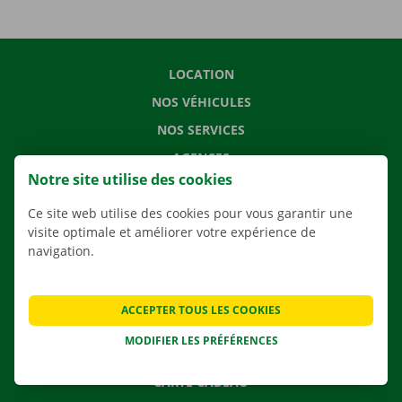
LOCATION
NOS VÉHICULES
NOS SERVICES
AGENCES
Notre site utilise des cookies
APPLI
Ce site web utilise des cookies pour vous garantir une
SOLUTIONS DE DÉMÉNAGEMENT
visite optimale et améliorer votre expérience de
navigation.
CONTACTEZ NOUS
ACCEPTER TOUS LES COOKIES
QUESTIONS FRÉQUENTES
MODIFIER LES PRÉFÉRENCES
NOUVELLES
CARTE CADEAU