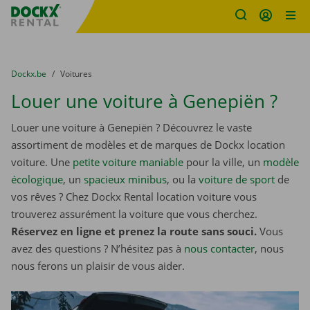
sitename
Skip content
Skip language
You are here:
du
Dockx.be
to
Voitures
Louer une voiture à Genepiën ?
Louer une voiture à Genepiën ? Découvrez le vaste
assortiment de modèles et de marques de Dockx location
voiture. Une
petite voiture maniable
pour la ville, un
modèle
écologique
, un
spacieux minibus
, ou la
voiture de sport
de
vos rêves ? Chez Dockx Rental location voiture vous
trouverez assurément la voiture que vous cherchez.
Réservez en ligne et prenez la route sans souci.
Vous
avez des questions ? N’hésitez pas à
nous contacter
, nous
nous ferons un plaisir de vous aider.