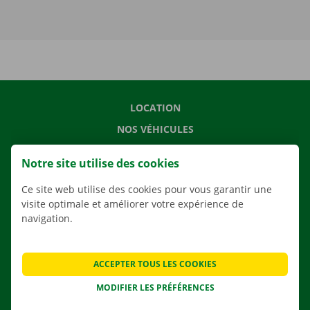
LOCATION
NOS VÉHICULES
NOS SERVICES
Notre site utilise des cookies
AGENCES
Ce site web utilise des cookies pour vous garantir une
APPLI
visite optimale et améliorer votre expérience de
SOLUTIONS DE DÉMÉNAGEMENT
navigation.
ACCEPTER TOUS LES COOKIES
CONTACTEZ NOUS
MODIFIER LES PRÉFÉRENCES
QUESTIONS FRÉQUENTES