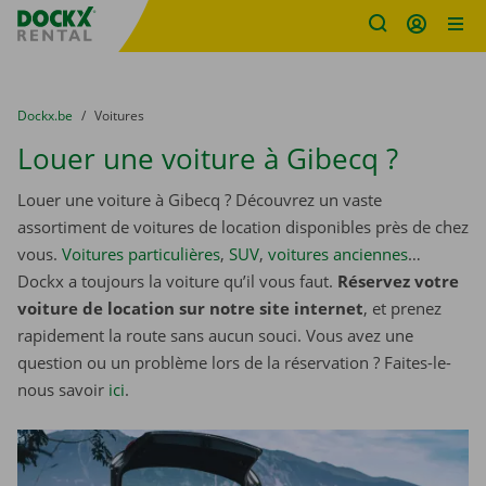
sitename
Skip content
Skip language
You are here:
du
Dockx.be
to
Voitures
Louer une voiture à Gibecq ?
Louer une voiture à Gibecq ? Découvrez un vaste
assortiment de voitures de location disponibles près de chez
vous.
Voitures particulières
,
SUV
,
voitures anciennes
…
Dockx a toujours la voiture qu’il vous faut.
Réservez votre
voiture de location sur notre site internet
, et prenez
rapidement la route sans aucun souci. Vous avez une
question ou un problème lors de la réservation ? Faites-le-
nous savoir
ici
.