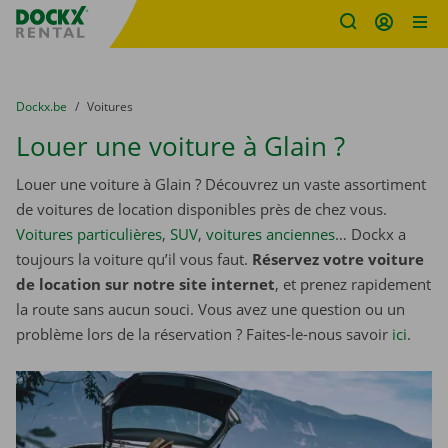
sitename
Skip content
Skip language
You are here:
du
Dockx.be
to
Voitures
Louer une voiture à Glain ?
Louer une voiture à Glain ? Découvrez un vaste assortiment
de voitures de location disponibles près de chez vous.
Voitures particulières
,
SUV
,
voitures anciennes
… Dockx a
toujours la voiture qu’il vous faut.
Réservez votre voiture
de location sur notre site internet
, et prenez rapidement
la route sans aucun souci. Vous avez une question ou un
problème lors de la réservation ? Faites-le-nous savoir
ici
.