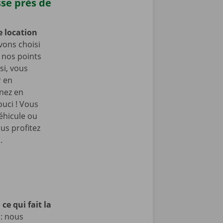
sse près de
e location
vons choisi
e nos points
si, vous
r en
enez en
ouci ! Vous
éhicule ou
us profitez
.
ce qui fait la
 : nous