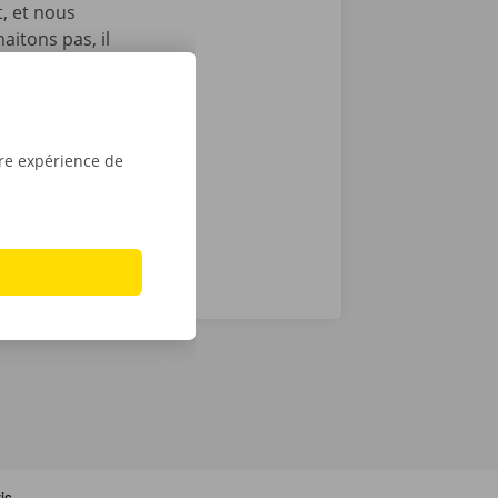
t, et nous
itons pas, il
echnique au
otre service
ope. Avec
tre expérience de