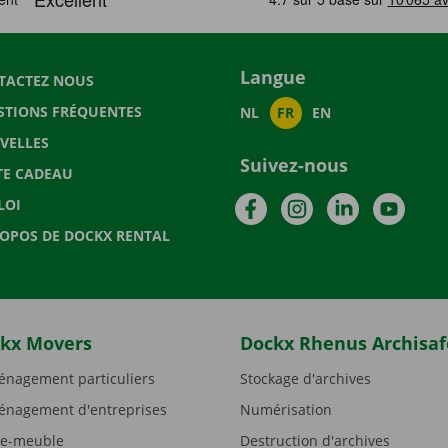
Langue
TACTEZ NOUS
STIONS FRÉQUENTES
NL
FR
EN
VELLES
Suivez-nous
TE CADEAU
Facebook
Instagram
LinkedIn
YouTu
LOI
ROPOS DE DOCKX RENTAL
kx Movers
Dockx Rhenus Archisaf
nagement particuliers
Stockage d'archives
nagement d'entreprises
Numérisation
e-meuble
Destruction d'archives