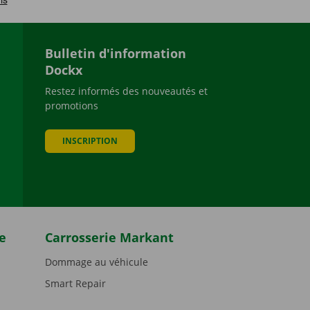
Bulletin d'information
Dockx
Restez informés des nouveautés et
promotions
be
INSCRIPTION
e
Carrosserie Markant
Dommage au véhicule
Smart Repair