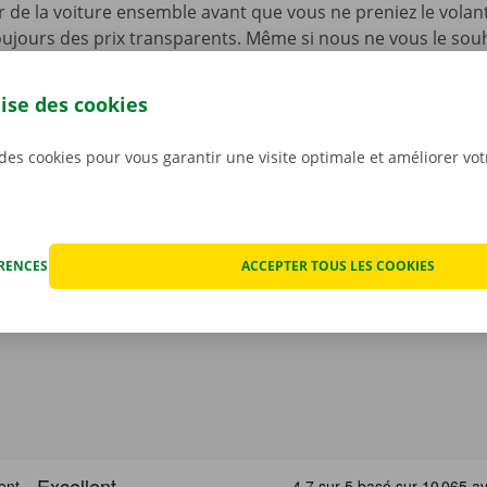
ur de la voiture ensemble avant que vous ne preniez le volan
ujours des prix transparents. Même si nous ne vous le souha
fois que votre voiture de location rencontre un problème t
ériode de location. Vous pourrez dans ce cas compter sur n
lise des cookies
et de dépannage disponible 24 h/24 et 7 j/7 dans toute l’Eur
renez la route en toute sérénité !
 des cookies pour vous garantir une visite optimale et améliorer vo
ÉRENCES
ACCEPTER TOUS LES COOKIES