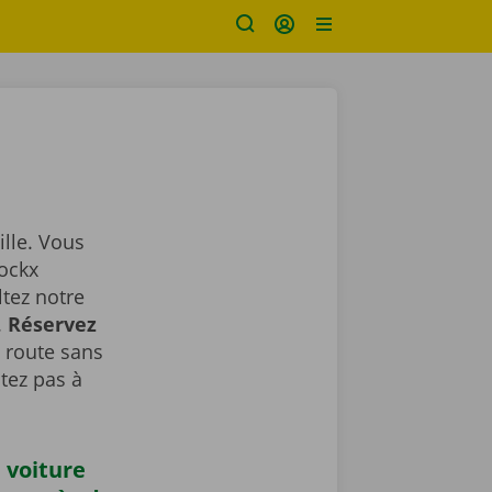
ille. Vous
Dockx
ltez notre
.
Réservez
a route sans
tez pas à
 voiture