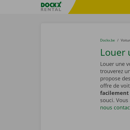
Skip content
Skip language
sitename
You are here:
du
Dockx.be
to
Voitu
Louer 
Louer une vo
trouverez u
propose de
offre de voi
facilement 
souci. Vous
nous contac