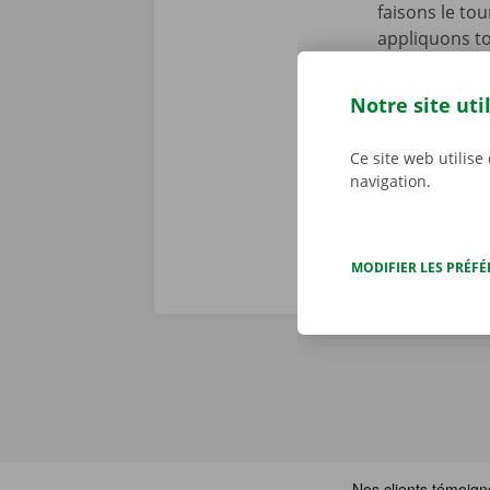
faisons le to
appliquons to
se peut toute
cours de la p
Notre site uti
d’assistance 
Dockx, vous p
Ce site web utilise
navigation.
MODIFIER LES PRÉF