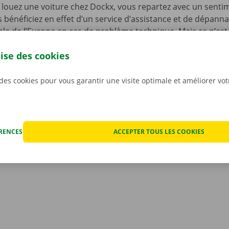
louez une voiture chez Dockx, vous repartez avec un senti
s bénéficiez en effet d’un service d’assistance et de dépann
le de l’Europe en cas de problème technique. Mais ce n’est 
ous n’avez pas à vous inquiéter des éventuels frais imprévus
lise des cookies
ocation. Nous constatons l’état de la voiture ensemble avan
ant.
Pour nous, la transparence et un service personnali
iorités.
 des cookies pour vous garantir une visite optimale et améliorer vo
ÉRENCES
ACCEPTER TOUS LES COOKIES