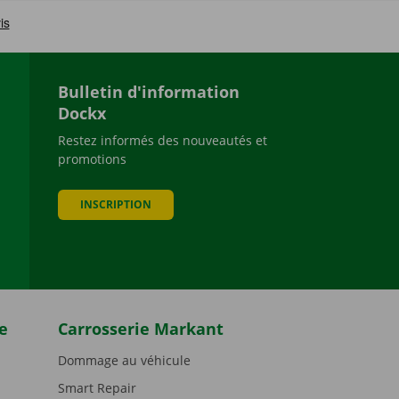
Bulletin d'information
Dockx
Restez informés des nouveautés et
promotions
be
INSCRIPTION
e
Carrosserie Markant
Dommage au véhicule
Smart Repair