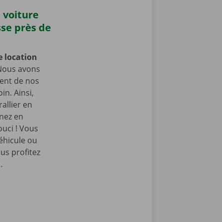
 voiture
sse près de
e location
Nous avons
ment de nos
in. Ainsi,
allier en
enez en
ouci ! Vous
éhicule ou
us profitez
.