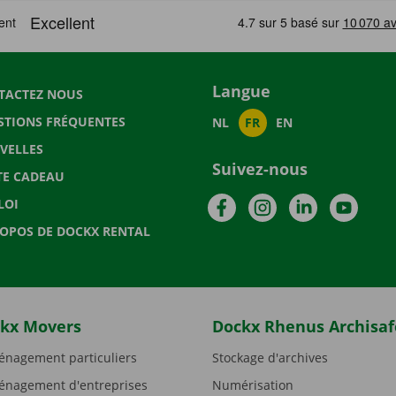
Langue
TACTEZ NOUS
STIONS FRÉQUENTES
NL
FR
EN
VELLES
Suivez-nous
TE CADEAU
Facebook
Instagram
LinkedIn
YouTu
LOI
ROPOS DE DOCKX RENTAL
kx Movers
Dockx Rhenus Archisaf
nagement particuliers
Stockage d'archives
nagement d'entreprises
Numérisation