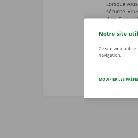
Lorsque vous 
sécurité. Vou
dans l’ensemb
chez Dockx, v
Notre site uti
début de la l
preniez le vol
véritables pr
Ce site web utilise
navigation.
MODIFIER LES PRÉF