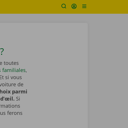
?
e toutes
s familiales
,
Et si vous
voiture de
choix parmi
d’œil.
Si
ormations
us ferons