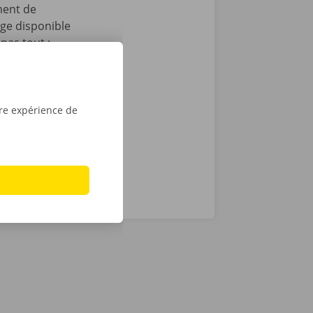
ment de
age disponible
pas tout :
 après le
t que vous
sé sont de
tre expérience de