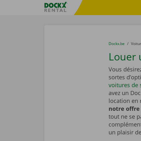
Skip content
Skip language
sitename
You are here:
du
Dockx.be
to
Voitu
Louer 
Vous désire
sortes d’op
voitures de 
avez un Dock
location en 
notre offre
tout ne se 
complémenta
un plaisir d