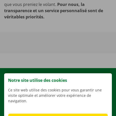
que vous preniez le volant.
Pour nous, la
transparence et un service personnalisé sont de
véritables priorités.
LOCATION
Notre site utilise des cookies
NOS VÉHICULES
Ce site web utilise des cookies pour vous garantir une
NOS SERVICES
visite optimale et améliorer votre expérience de
navigation.
AGENCES
APPLI