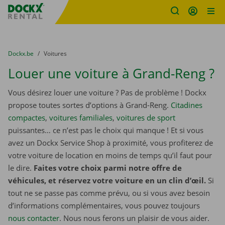
sitename
Skip content
Skip language
You are here:
du
Dockx.be
to
Voitures
Louer une voiture à Grand-Reng ?
Vous désirez louer une voiture ? Pas de problème ! Dockx
propose toutes sortes d’options à Grand-Reng.
Citadines
compactes
,
voitures familiales
,
voitures de sport
puissantes… ce n’est pas le choix qui manque ! Et si vous
avez un Dockx Service Shop à proximité, vous profiterez de
votre voiture de location en moins de temps qu’il faut pour
le dire.
Faites votre choix parmi notre offre de
véhicules, et réservez votre voiture en un clin d’œil.
Si
tout ne se passe pas comme prévu, ou si vous avez besoin
d’informations complémentaires, vous pouvez toujours
nous contacter
. Nous nous ferons un plaisir de vous aider.