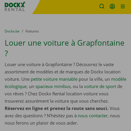
sitename
Skip content
Skip language
You are here:
du
Dockx.be
to
Voitures
Louer une voiture à Grapfontaine
?
Louer une voiture à Grapfontaine ? Découvrez le vaste
assortiment de modèles et de marques de Dockx location
voiture. Une
petite voiture maniable
pour la ville, un
modèle
écologique
, un
spacieux minibus
, ou la
voiture de sport
de
vos rêves ? Chez Dockx Rental location voiture vous
trouverez assurément la voiture que vous cherchez.
Réservez en ligne et prenez la route sans souci.
Vous
avez des questions ? N’hésitez pas à
nous contacter
, nous
nous ferons un plaisir de vous aider.