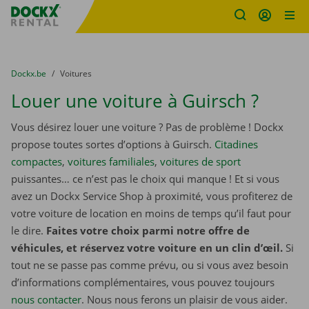
sitename
Skip content
Skip language
You are here:
du
Dockx.be
to
Voitures
Louer une voiture à Guirsch ?
Vous désirez louer une voiture ? Pas de problème ! Dockx
propose toutes sortes d’options à Guirsch.
Citadines
compactes
,
voitures familiales
,
voitures de sport
puissantes… ce n’est pas le choix qui manque ! Et si vous
avez un Dockx Service Shop à proximité, vous profiterez de
votre voiture de location en moins de temps qu’il faut pour
le dire.
Faites votre choix parmi notre offre de
véhicules, et réservez votre voiture en un clin d’œil.
Si
tout ne se passe pas comme prévu, ou si vous avez besoin
d’informations complémentaires, vous pouvez toujours
nous contacter
. Nous nous ferons un plaisir de vous aider.