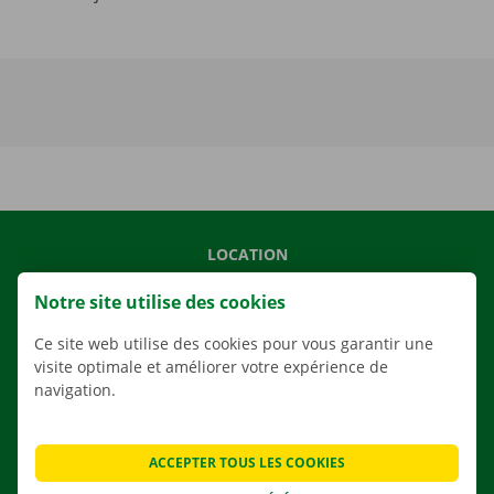
LOCATION
NOS VÉHICULES
Notre site utilise des cookies
NOS SERVICES
Ce site web utilise des cookies pour vous garantir une
AGENCES
visite optimale et améliorer votre expérience de
navigation.
APPLI
SOLUTIONS DE DÉMÉNAGEMENT
ACCEPTER TOUS LES COOKIES