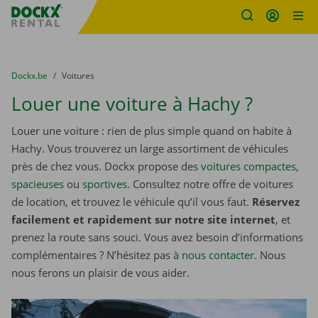
sitename
Skip content
Skip language
You are here:
du
Dockx.be
to
Voitures
Louer une voiture à Hachy ?
Louer une voiture : rien de plus simple quand on habite à
Hachy. Vous trouverez un large assortiment de véhicules
près de chez vous. Dockx propose des
voitures compactes
,
spacieuses
ou
sportives
. Consultez notre offre de voitures
de location, et trouvez le véhicule qu’il vous faut.
Réservez
facilement et rapidement sur notre site internet
, et
prenez la route sans souci. Vous avez besoin d’informations
complémentaires ? N’hésitez pas à
nous contacter
. Nous
nous ferons un plaisir de vous aider.