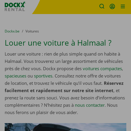
sitename
Skip content
Skip language
You are here:
du
Dockx.be
to
Voitures
Louer une voiture à Halmaal ?
Louer une voiture : rien de plus simple quand on habite à
Halmaal. Vous trouverez un large assortiment de véhicules
près de chez vous. Dockx propose des
voitures compactes
,
spacieuses
ou
sportives
. Consultez notre offre de voitures
de location, et trouvez le véhicule qu’il vous faut.
Réservez
facilement et rapidement sur notre site internet
, et
prenez la route sans souci. Vous avez besoin d’informations
complémentaires ? N’hésitez pas à
nous contacter
. Nous
nous ferons un plaisir de vous aider.