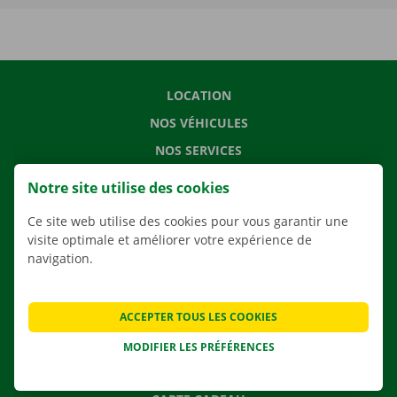
LOCATION
NOS VÉHICULES
NOS SERVICES
AGENCES
Notre site utilise des cookies
APPLI
Ce site web utilise des cookies pour vous garantir une
SOLUTIONS DE DÉMÉNAGEMENT
visite optimale et améliorer votre expérience de
navigation.
CONTACTEZ NOUS
ACCEPTER TOUS LES COOKIES
QUESTIONS FRÉQUENTES
MODIFIER LES PRÉFÉRENCES
NOUVELLES