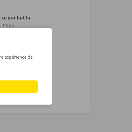
ce qui fait la
 : nous
t, et nous
itons pas, il
echnique au
otre service
tre expérience de
ope. Avec