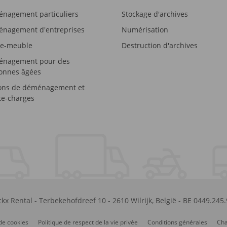
nagement particuliers
Stockage d'archives
nagement d'entreprises
Numérisation
e-meuble
Destruction d'archives
nagement pour des
onnes âgées
ons de déménagement et
e-charges
kx Rental
-
Terbekehofdreef 10
-
2610
Wilrijk
,
België
-
BE 0449.245
de cookies
Politique de respect de la vie privée
Conditions générales
Cha