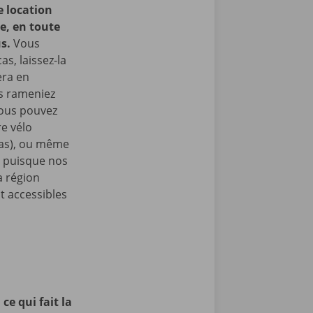
e location
e, en toute
us.
Vous
as, laissez-la
era en
us rameniez
Vous pouvez
e vélo
nas), ou même
, puisque nos
a région
t accessibles
ce qui fait la