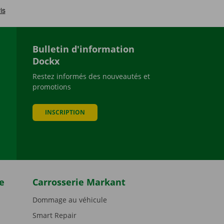
Bulletin d'information
Dockx
Restez informés des nouveautés et
promotions
be
INSCRIPTION
e
Carrosserie Markant
Dommage au véhicule
Smart Repair