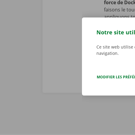
force de Doc
faisons le to
appliquons to
se peut toute
cours de la p
Notre site uti
d’assistance 
Dockx, vous p
Ce site web utilise
navigation.
MODIFIER LES PRÉF