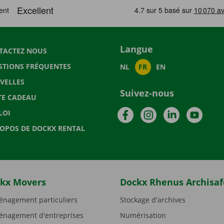
Langue
TACTEZ NOUS
STIONS FRÉQUENTES
NL
FR
EN
VELLES
Suivez-nous
TE CADEAU
Facebook
Instagram
LinkedIn
YouTu
LOI
ROPOS DE DOCKX RENTAL
kx Movers
Dockx Rhenus Archisaf
nagement particuliers
Stockage d'archives
nagement d'entreprises
Numérisation