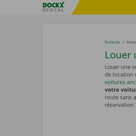
Skip content
Skip language
sitename
You are here:
du
Dockx.be
to
Voitu
Louer 
Louer une v
de location
voitures an
votre voitu
route sans 
réservation 