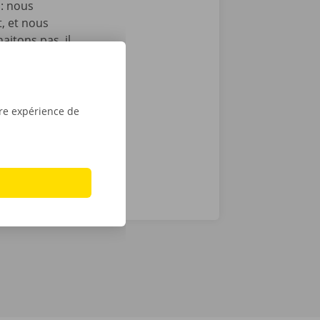
 : nous
t, et nous
itons pas, il
echnique au
otre service
ope. Avec
tre expérience de