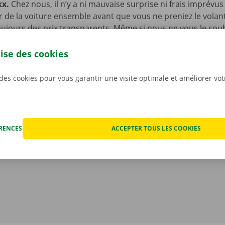
kx.
Chez nous, il n’y a ni mauvaise surprise ni frais imprévus
ur de la voiture ensemble avant que vous ne preniez le volan
ujours des prix transparents. Même si nous ne vous le souha
fois que votre voiture de location rencontre un problème t
ériode de location. Vous pourrez dans ce cas compter sur n
lise des cookies
et de dépannage disponible 24 h/24 et 7 j/7 dans toute l’Eur
renez la route en toute sérénité !
 des cookies pour vous garantir une visite optimale et améliorer vo
ÉRENCES
ACCEPTER TOUS LES COOKIES