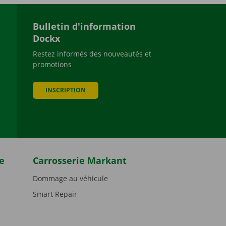
Bulletin d'information
Dockx
Restez informés des nouveautés et
promotions
be
INSCRIPTION
e
Carrosserie Markant
Dommage au véhicule
Smart Repair