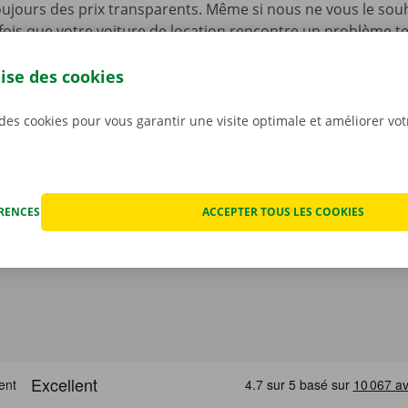
ujours des prix transparents. Même si nous ne vous le souha
fois que votre voiture de location rencontre un problème t
ériode de location. Vous pourrez dans ce cas compter sur n
et de dépannage disponible 24 h/24 et 7 j/7 dans toute l’Eur
lise des cookies
renez la route en toute sérénité !
 des cookies pour vous garantir une visite optimale et améliorer vo
ÉRENCES
ACCEPTER TOUS LES COOKIES