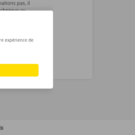
itons pas, il
echnique au
otre service
ope. Avec
tre expérience de