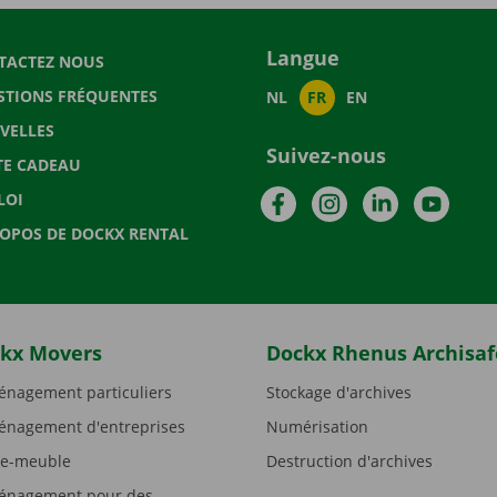
Langue
TACTEZ NOUS
STIONS FRÉQUENTES
NL
FR
EN
VELLES
Suivez-nous
TE CADEAU
Facebook
Instagram
LinkedIn
YouTu
LOI
ROPOS DE DOCKX RENTAL
kx Movers
Dockx Rhenus Archisaf
nagement particuliers
Stockage d'archives
nagement d'entreprises
Numérisation
e-meuble
Destruction d'archives
nagement pour des