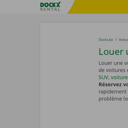
Skip content
Skip language
sitename
You are here:
du
Dockx.be
to
Voitu
Louer 
Louer une v
de voitures 
SUV
,
voitur
Réservez vo
rapidement 
problème lor