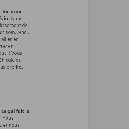
e location
évin.
Nous
blissement de
c soin. Ainsi,
allier en
enez en
ouci ! Vous
éhicule ou
us profitez
.
ce qui fait la
 : nous
t, et nous