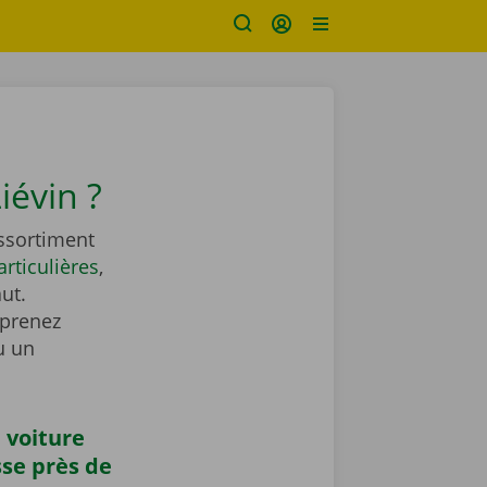
iévin ?
ssortiment
articulières
,
ut.
t prenez
u un
 voiture
sse près de