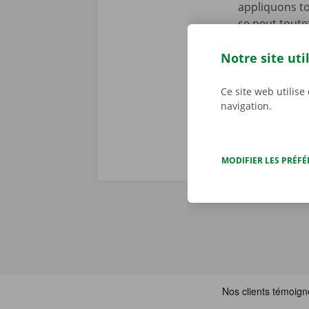
appliquons to
se peut toute
cours de la p
d’assistance 
Notre site uti
Dockx, vous p
Ce site web utilise
navigation.
MODIFIER LES PRÉF