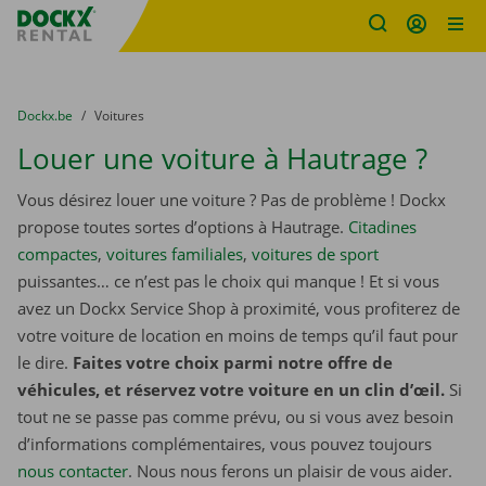
sitename
Skip content
Skip language
You are here:
du
Dockx.be
to
Voitures
Louer une voiture à Hautrage ?
Vous désirez louer une voiture ? Pas de problème ! Dockx
propose toutes sortes d’options à Hautrage.
Citadines
compactes
,
voitures familiales
,
voitures de sport
puissantes… ce n’est pas le choix qui manque ! Et si vous
avez un Dockx Service Shop à proximité, vous profiterez de
votre voiture de location en moins de temps qu’il faut pour
le dire.
Faites votre choix parmi notre offre de
véhicules, et réservez votre voiture en un clin d’œil.
Si
tout ne se passe pas comme prévu, ou si vous avez besoin
d’informations complémentaires, vous pouvez toujours
nous contacter
. Nous nous ferons un plaisir de vous aider.