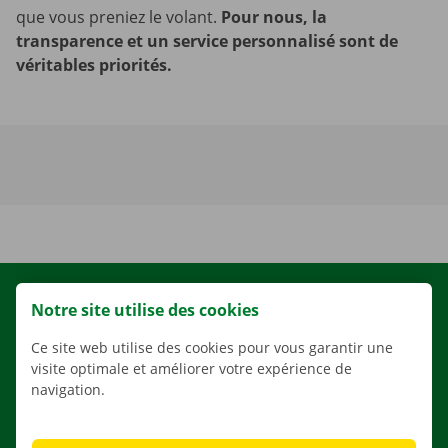
que vous preniez le volant.
Pour nous, la
transparence et un service personnalisé sont de
véritables priorités.
LOCATION
Notre site utilise des cookies
NOS VÉHICULES
Ce site web utilise des cookies pour vous garantir une
NOS SERVICES
visite optimale et améliorer votre expérience de
navigation.
AGENCES
APPLI