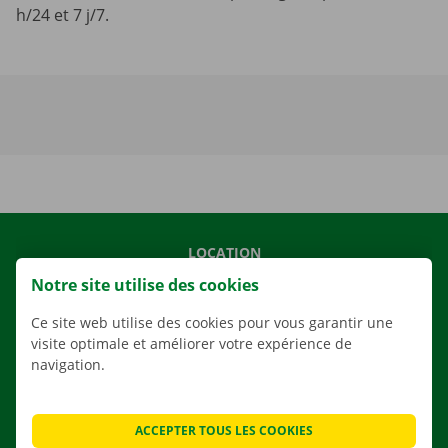
h/24 et 7 j/7.
LOCATION
Notre site utilise des cookies
NOS VÉHICULES
NOS SERVICES
Ce site web utilise des cookies pour vous garantir une
visite optimale et améliorer votre expérience de
AGENCES
navigation.
APPLI
SOLUTIONS DE DÉMÉNAGEMENT
ACCEPTER TOUS LES COOKIES