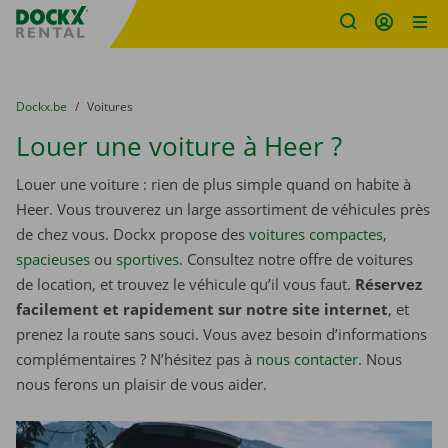
sitename
Skip content
Skip language
You are here:
du
Dockx.be
to
Voitures
Louer une voiture à Heer ?
Louer une voiture : rien de plus simple quand on habite à
Heer. Vous trouverez un large assortiment de véhicules près
de chez vous. Dockx propose des
voitures compactes
,
spacieuses
ou
sportives
. Consultez notre offre de voitures
de location, et trouvez le véhicule qu’il vous faut.
Réservez
facilement et rapidement sur notre site internet
, et
prenez la route sans souci. Vous avez besoin d’informations
complémentaires ? N’hésitez pas à
nous contacter
. Nous
nous ferons un plaisir de vous aider.