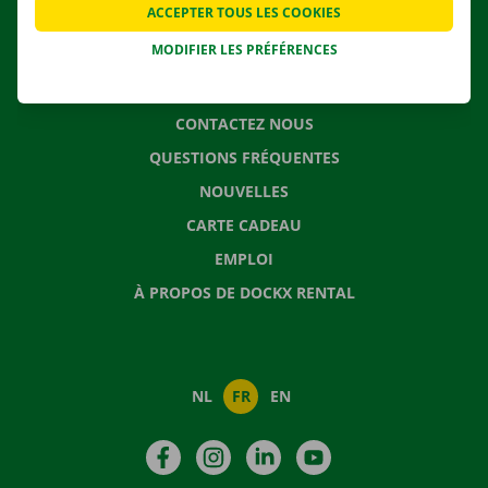
ACCEPTER TOUS LES COOKIES
SOLUTIONS DE DÉMÉNAGEMENT
MODIFIER LES PRÉFÉRENCES
CONTACTEZ NOUS
QUESTIONS FRÉQUENTES
NOUVELLES
CARTE CADEAU
EMPLOI
À PROPOS DE DOCKX RENTAL
NL
FR
EN
Facebook
Instagram
LinkedIn
YouTube