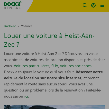
sitename
Skip content
Skip language
You are here:
du
Dockx.be
to
Voitures
Louer une voiture à Heist-Aan-
Zee ?
Louer une voiture à Heist-Aan-Zee ? Découvrez un vaste
assortiment de voitures de location disponibles près de chez
vous.
Voitures particulières
,
SUV
,
voitures anciennes
…
Dockx a toujours la voiture qu’il vous faut.
Réservez votre
voiture de location sur notre site internet
, et prenez
rapidement la route sans aucun souci. Vous avez une
question ou un problème lors de la réservation ? Faites-le-
nous savoir
ici
.