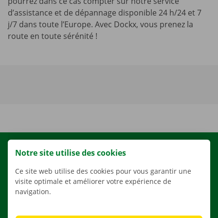
pourrez dans ce cas compter sur notre service
d’assistance et de dépannage disponible 24 h/24 et 7
j/7 dans toute l’Europe. Avec Dockx, vous prenez la
route en toute sérénité !
LOCATION
Notre site utilise des cookies
NOS VÉHICULES
Ce site web utilise des cookies pour vous garantir une
visite optimale et améliorer votre expérience de
NOS SERVICES
navigation.
AGENCES
APPLI