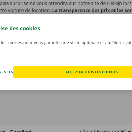
se surprise ne vous attendra sur notre site de Helkijn lor
re voiture de location.
La transparence des prix et les ser
s sont en effet très importants pour nous
. C’est pourquo
ut éventuel dégât avant que ne partiez avec la voiture. En c
lise des cookies
nique, vous profitez d’un service de dépannage disponible 
 l’Europe. Ainsi, vous rentrez toujours en toute sécurité.
 des cookies pour vous garantir une visite optimale et améliorer vo
ÉRENCES
ACCEPTER TOUS LES COOKIES