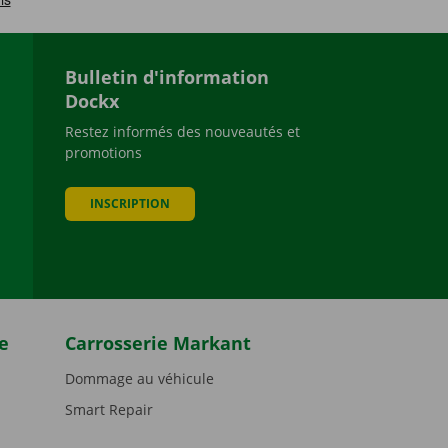
Bulletin d'information
Dockx
Restez informés des nouveautés et
promotions
be
INSCRIPTION
e
Carrosserie Markant
Dommage au véhicule
Smart Repair