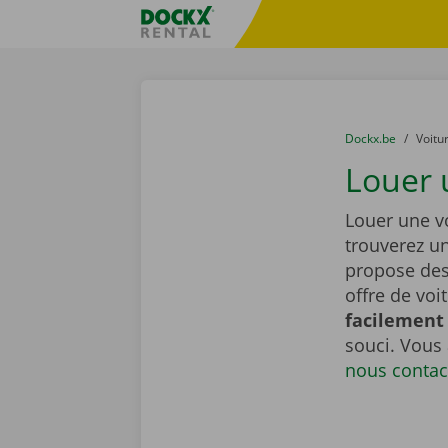
Skip content
Skip language
sitename
You are here:
du
Dockx.be
to
Voitu
Louer u
Louer une vo
trouverez u
propose de
offre de voi
facilement 
souci. Vous
nous contac