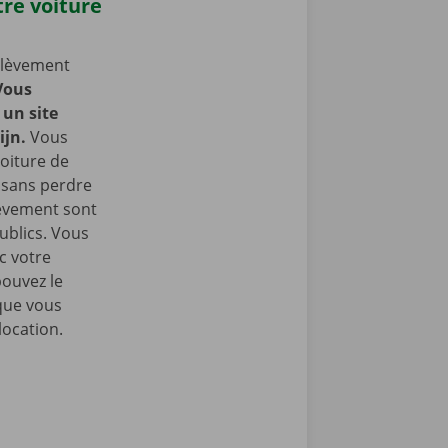
re voiture
nlèvement
Vous
un site
ijn.
Vous
oiture de
t sans perdre
lèvement sont
ublics. Vous
c votre
pouvez le
que vous
location.