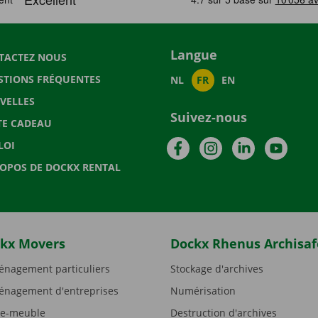
Langue
TACTEZ NOUS
STIONS FRÉQUENTES
NL
FR
EN
VELLES
Suivez-nous
TE CADEAU
Facebook
Instagram
LinkedIn
YouTu
LOI
ROPOS DE DOCKX RENTAL
kx Movers
Dockx Rhenus Archisaf
nagement particuliers
Stockage d'archives
nagement d'entreprises
Numérisation
e-meuble
Destruction d'archives