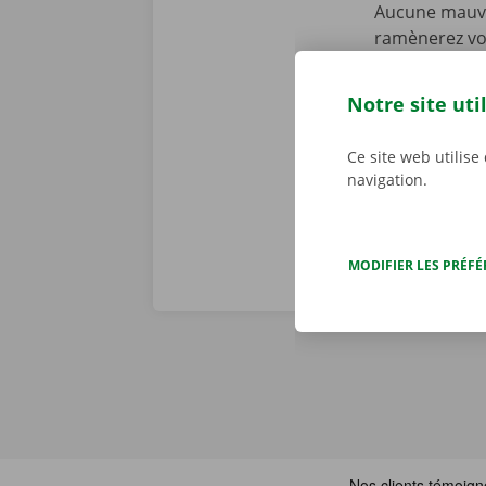
Aucune mauvai
ramènerez vot
personnalisé
constatons to
Notre site uti
problème tech
j/7 dans toute
Ce site web utilise
navigation.
MODIFIER LES PRÉF