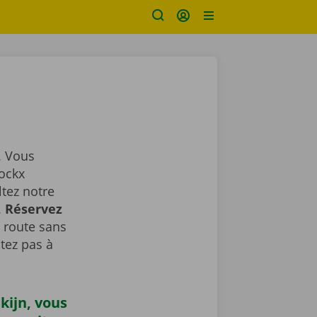
. Vous
Dockx
ltez notre
.
Réservez
a route sans
tez pas à
kijn, vous