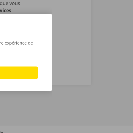
sque vous
vices
i nous
as de
24 h/24 et 7
tre expérience de