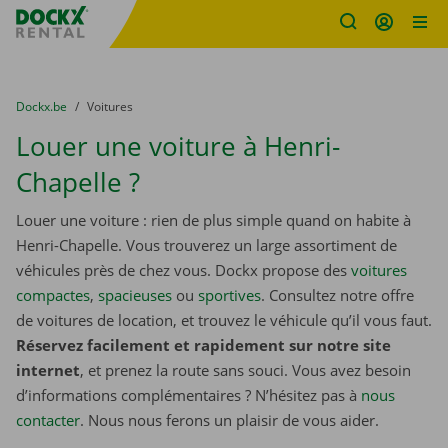
sitename
Skip content
Skip language
You are here:
du
Dockx.be
to
Voitures
Louer une voiture à Henri-
Chapelle ?
Louer une voiture : rien de plus simple quand on habite à
Henri-Chapelle. Vous trouverez un large assortiment de
véhicules près de chez vous. Dockx propose des
voitures
compactes
,
spacieuses
ou
sportives
. Consultez notre offre
de voitures de location, et trouvez le véhicule qu’il vous faut.
Réservez facilement et rapidement sur notre site
internet
, et prenez la route sans souci. Vous avez besoin
d’informations complémentaires ? N’hésitez pas à
nous
contacter
. Nous nous ferons un plaisir de vous aider.