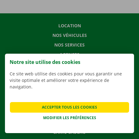
LOCATION
NOS VÉHICULES
NOS SERVICES
AGENCES
Notre site utilise des cookies
APPLI
Ce site web utilise des cookies pour vous garantir une
SOLUTIONS DE DÉMÉNAGEMENT
visite optimale et améliorer votre expérience de
navigation.
CONTACTEZ NOUS
ACCEPTER TOUS LES COOKIES
QUESTIONS FRÉQUENTES
MODIFIER LES PRÉFÉRENCES
NOUVELLES
CARTE CADEAU