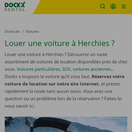
sitename
Skip content
Skip language
You are here:
du
Dockx.be
to
Voitures
Louer une voiture à Herchies ?
Louer une voiture à Herchies ? Découvrez un vaste
assortiment de voitures de location disponibles près de chez
vous.
Voitures particulières
,
SUV
,
voitures anciennes
…
Dockx a toujours la voiture qu’il vous faut.
Réservez votre
voiture de location sur notre site internet
, et prenez
rapidement la route sans aucun souci. Vous avez une
question ou un problème lors de la réservation ? Faites-le-
nous savoir
ici
.