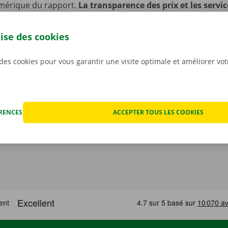
mérique du rapport.
La transparence des prix et les servic
s sont notre priorité absolue.
Et si vous êtes tout de mêm
echnique, vous pourrez compter sur notre service d’assist
lise des cookies
ponible 24 h/24 et 7 j/7.
 des cookies pour vous garantir une visite optimale et améliorer vo
ÉRENCES
ACCEPTER TOUS LES COOKIES