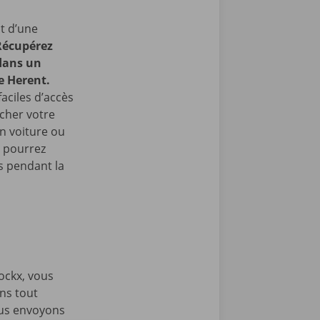
t d’une
Récupérez
 dans un
e Herent.
faciles d’accès
cher votre
en voiture ou
s pourrez
 pendant la
ockx, vous
ons tout
ous envoyons