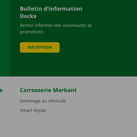
Bulletin d'information
Dockx
Restez informés des nouveautés et
promotions
be
INSCRIPTION
e
Carrosserie Markant
Dommage au véhicule
Smart Repair