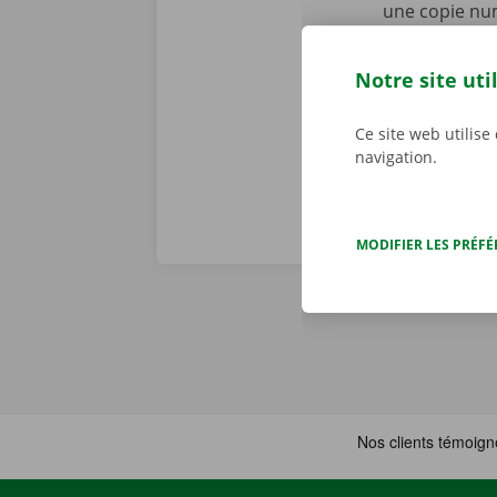
une copie nu
personnalisé
d’une panne t
Notre site uti
dépannage dis
Ce site web utilise
navigation.
MODIFIER LES PRÉF