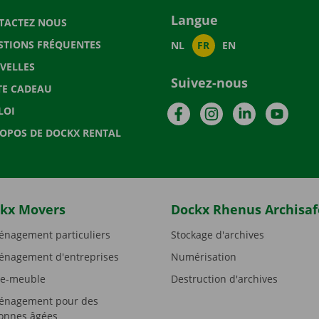
Langue
TACTEZ NOUS
STIONS FRÉQUENTES
NL
FR
EN
VELLES
Suivez-nous
TE CADEAU
Facebook
Instagram
LinkedIn
YouTu
LOI
ROPOS DE DOCKX RENTAL
kx Movers
Dockx Rhenus Archisaf
nagement particuliers
Stockage d'archives
nagement d'entreprises
Numérisation
e-meuble
Destruction d'archives
nagement pour des
onnes âgées