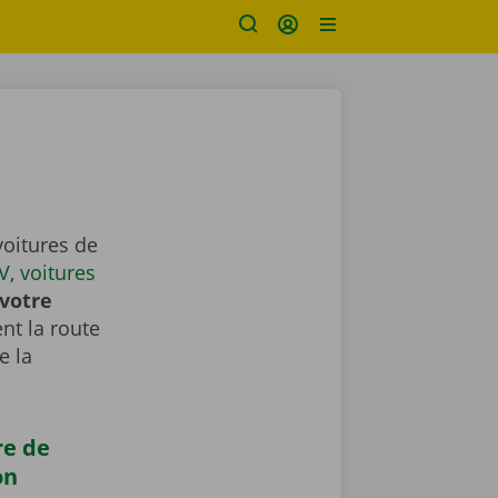
voitures de
V
,
voitures
votre
nt la route
e la
re de
on