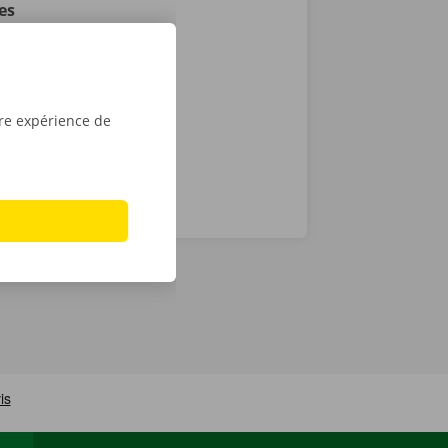
es
e victime
ance et de
tre expérience de