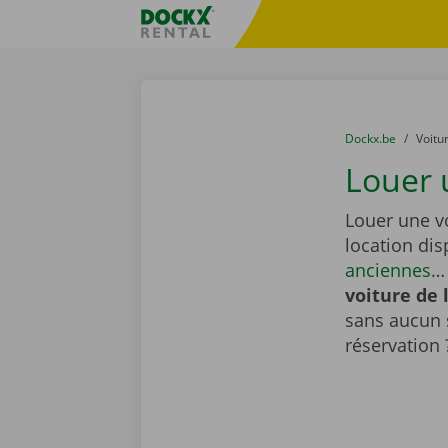
Skip content
Skip language
sitename
You are here:
du
Dockx.be
to
Voitu
Louer 
Louer une v
location di
anciennes
… 
voiture de 
sans aucun 
réservation 