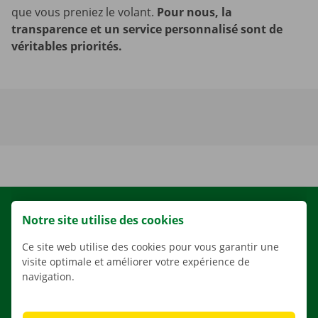
que vous preniez le volant.
Pour nous, la
transparence et un service personnalisé sont de
véritables priorités.
LOCATION
Notre site utilise des cookies
NOS VÉHICULES
Ce site web utilise des cookies pour vous garantir une
NOS SERVICES
visite optimale et améliorer votre expérience de
navigation.
AGENCES
APPLI