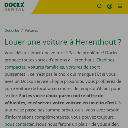
sitename
Skip content
Skip language
You are here:
du
Dockx.be
to
Voitures
Louer une voiture à Herenthout ?
Vous désirez louer une voiture ? Pas de problème ! Dockx
propose toutes sortes d’options à Herenthout.
Citadines
compactes
,
voitures familiales
,
voitures de sport
puissantes… ce n’est pas le choix qui manque ! Et si vous
avez un Dockx Service Shop à proximité, vous profiterez de
votre voiture de location en moins de temps qu’il faut pour
le dire.
Faites votre choix parmi notre offre de
véhicules, et réservez votre voiture en un clin d’œil.
Si
tout ne se passe pas comme prévu, ou si vous avez besoin
d’informations complémentaires, vous pouvez toujours
nous contacter
. Nous nous ferons un plaisir de vous aider.