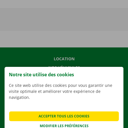
LOCATION
NOS VÉHICULES
Notre site utilise des cookies
NOS SERVICES
Ce site web utilise des cookies pour vous garantir une
AGENCES
visite optimale et améliorer votre expérience de
APPLI
navigation.
SOLUTIONS DE DÉMÉNAGEMENT
ACCEPTER TOUS LES COOKIES
MODIFIER LES PRÉFÉRENCES