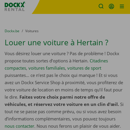
sitename
Skip content
Skip language
You are here:
du
Dockx.be
to
Voitures
Louer une voiture à Hertain ?
Vous désirez louer une voiture ? Pas de problème ! Dockx
propose toutes sortes d’options à Hertain.
Citadines
compactes
,
voitures familiales
,
voitures de sport
puissantes… ce n’est pas le choix qui manque ! Et si vous
avez un Dockx Service Shop à proximité, vous profiterez de
votre voiture de location en moins de temps qu’il faut pour
le dire.
Faites votre choix parmi notre offre de
véhicules, et réservez votre voiture en un clin d’œil.
Si
tout ne se passe pas comme prévu, ou si vous avez besoin
d’informations complémentaires, vous pouvez toujours
nous contacter
. Nous nous ferons un plaisir de vous aider.