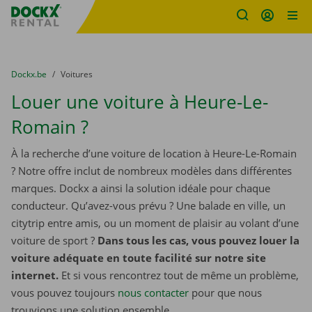
sitename
Skip content
Skip language
You are here:
du
Dockx.be
to
Voitures
Louer une voiture à Heure-Le-
Romain ?
À la recherche d’une voiture de location à Heure-Le-Romain
? Notre offre inclut de nombreux modèles dans différentes
marques. Dockx a ainsi la solution idéale pour chaque
conducteur. Qu’avez-vous prévu ? Une balade en ville, un
citytrip entre amis, ou un moment de plaisir au volant d’une
voiture de sport ?
Dans tous les cas, vous pouvez louer la
voiture adéquate en toute facilité sur notre site
internet.
Et si vous rencontrez tout de même un problème,
vous pouvez toujours
nous contacter
pour que nous
trouvions une solution ensemble.