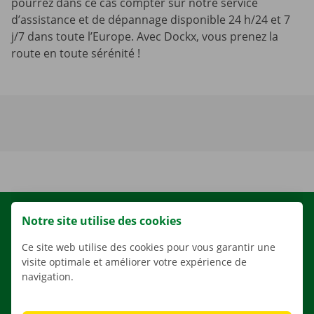
pourrez dans ce cas compter sur notre service
d’assistance et de dépannage disponible 24 h/24 et 7
j/7 dans toute l’Europe. Avec Dockx, vous prenez la
route en toute sérénité !
Notre site utilise des cookies
LOCATION
NOS VÉHICULES
Ce site web utilise des cookies pour vous garantir une
visite optimale et améliorer votre expérience de
NOS SERVICES
navigation.
AGENCES
APPLI