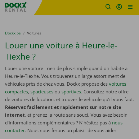
sitename
Skip content
Skip language
You are here:
du
Dockx.be
to
Voitures
Louer une voiture à Heure-le-
Tiexhe ?
Louer une voiture : rien de plus simple quand on habite à
Heure-le-Tiexhe. Vous trouverez un large assortiment de
véhicules près de chez vous. Dockx propose des
voitures
compactes
,
spacieuses
ou
sportives
. Consultez notre offre
de voitures de location, et trouvez le véhicule qu’il vous faut.
Réservez facilement et rapidement sur notre site
internet
, et prenez la route sans souci. Vous avez besoin
d’informations complémentaires ? N’hésitez pas à
nous
contacter
. Nous nous ferons un plaisir de vous aider.