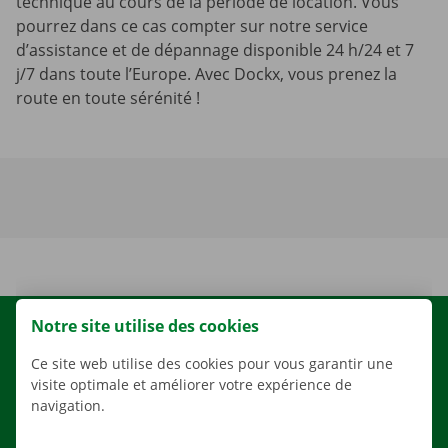
technique au cours de la période de location. Vous
pourrez dans ce cas compter sur notre service
d’assistance et de dépannage disponible 24 h/24 et 7
j/7 dans toute l’Europe. Avec Dockx, vous prenez la
route en toute sérénité !
Notre site utilise des cookies
LOCATION
Ce site web utilise des cookies pour vous garantir une
NOS VÉHICULES
visite optimale et améliorer votre expérience de
NOS SERVICES
navigation.
AGENCES