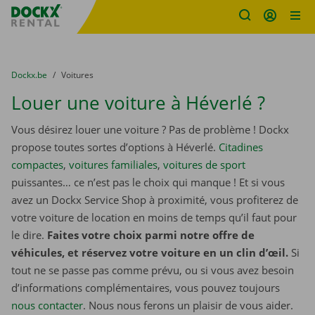
sitename
Skip content
Skip language
You are here:
du
Dockx.be
to
Voitures
Louer une voiture à Héverlé ?
Vous désirez louer une voiture ? Pas de problème ! Dockx
propose toutes sortes d’options à Héverlé.
Citadines
compactes
,
voitures familiales
,
voitures de sport
puissantes… ce n’est pas le choix qui manque ! Et si vous
avez un Dockx Service Shop à proximité, vous profiterez de
votre voiture de location en moins de temps qu’il faut pour
le dire.
Faites votre choix parmi notre offre de
véhicules, et réservez votre voiture en un clin d’œil.
Si
tout ne se passe pas comme prévu, ou si vous avez besoin
d’informations complémentaires, vous pouvez toujours
nous contacter
. Nous nous ferons un plaisir de vous aider.