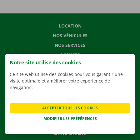
LOCATION
NOS VÉHICULES
NOS SERVICES
AGENCES
Notre site utilise des cookies
APPLI
Ce site web utilise des cookies pour vous garantir une
SOLUTIONS DE DÉMÉNAGEMENT
visite optimale et améliorer votre expérience de
navigation.
CONTACTEZ NOUS
ACCEPTER TOUS LES COOKIES
QUESTIONS FRÉQUENTES
MODIFIER LES PRÉFÉRENCES
NOUVELLES
CARTE CADEAU