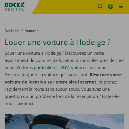
sitename
Skip content
Skip language
You are here:
du
Dockx.be
to
Voitures
Louer une voiture à Hodeige ?
Louer une voiture à Hodeige ? Découvrez un vaste
assortiment de voitures de location disponibles près de chez
vous.
Voitures particulières
,
SUV
,
voitures anciennes
…
Dockx a toujours la voiture qu’il vous faut.
Réservez votre
voiture de location sur notre site internet
, et prenez
rapidement la route sans aucun souci. Vous avez une
question ou un problème lors de la réservation ? Faites-le-
nous savoir
ici
.