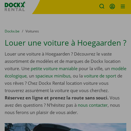
sitename
Skip content
Skip language
You are here:
du
Dockx.be
to
Voitures
Louer une voiture à Hoegaarden ?
Louer une voiture à Hoegaarden ? Découvrez le vaste
assortiment de modèles et de marques de Dockx location
voiture. Une
petite voiture maniable
pour la ville, un
modèle
écologique
, un
spacieux minibus
, ou la
voiture de sport
de
vos rêves ? Chez Dockx Rental location voiture vous
trouverez assurément la voiture que vous cherchez.
Réservez en ligne et prenez la route sans souci.
Vous
avez des questions ? N’hésitez pas à
nous contacter
, nous
nous ferons un plaisir de vous aider.