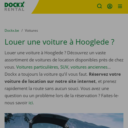
sitename
Skip content
Skip language
You are here:
du
Dockx.be
to
Voitures
Louer une voiture à Hooglede ?
Louer une voiture à Hooglede ? Découvrez un vaste
assortiment de voitures de location disponibles près de chez
vous.
Voitures particulières
,
SUV
,
voitures anciennes
…
Dockx a toujours la voiture qu’il vous faut.
Réservez votre
voiture de location sur notre site internet
, et prenez
rapidement la route sans aucun souci. Vous avez une
question ou un problème lors de la réservation ? Faites-le-
nous savoir
ici
.