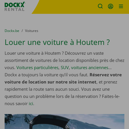
sitename
Skip content
Skip language
You are here:
du
Dockx.be
to
Voitures
Louer une voiture à Houtem ?
Louer une voiture à Houtem ? Découvrez un vaste
assortiment de voitures de location disponibles près de chez
vous.
Voitures particulières
,
SUV
,
voitures anciennes
…
Dockx a toujours la voiture qu’il vous faut.
Réservez votre
voiture de location sur notre site internet
, et prenez
rapidement la route sans aucun souci. Vous avez une
question ou un problème lors de la réservation ? Faites-le-
nous savoir
ici
.