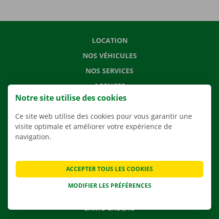
LOCATION
NOS VÉHICULES
NOS SERVICES
AGENCES
Notre site utilise des cookies
APPLI
Ce site web utilise des cookies pour vous garantir une
SOLUTIONS DE DÉMÉNAGEMENT
visite optimale et améliorer votre expérience de
navigation.
CONTACTEZ NOUS
ACCEPTER TOUS LES COOKIES
QUESTIONS FRÉQUENTES
MODIFIER LES PRÉFÉRENCES
NOUVELLES
CARTE CADEAU