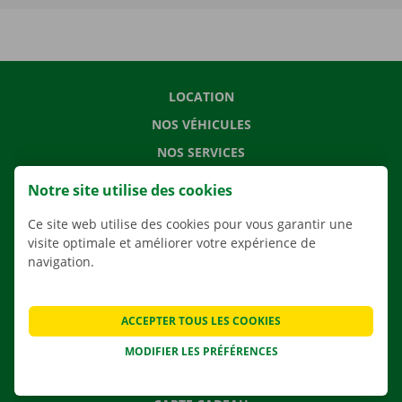
LOCATION
NOS VÉHICULES
NOS SERVICES
AGENCES
Notre site utilise des cookies
APPLI
Ce site web utilise des cookies pour vous garantir une
SOLUTIONS DE DÉMÉNAGEMENT
visite optimale et améliorer votre expérience de
navigation.
CONTACTEZ NOUS
ACCEPTER TOUS LES COOKIES
QUESTIONS FRÉQUENTES
MODIFIER LES PRÉFÉRENCES
NOUVELLES