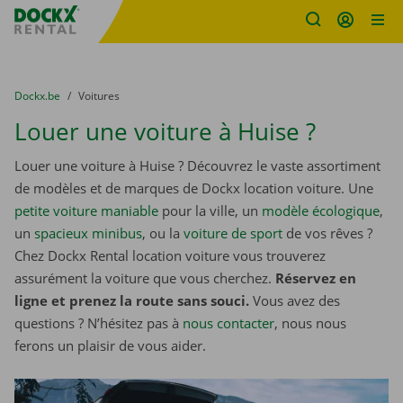
sitename
Skip content
Skip language
You are here:
du
Dockx.be
to
Voitures
Louer une voiture à Huise ?
Louer une voiture à Huise ? Découvrez le vaste assortiment
de modèles et de marques de Dockx location voiture. Une
petite voiture maniable
pour la ville, un
modèle écologique
,
un
spacieux minibus
, ou la
voiture de sport
de vos rêves ?
Chez Dockx Rental location voiture vous trouverez
assurément la voiture que vous cherchez.
Réservez en
ligne et prenez la route sans souci.
Vous avez des
questions ? N’hésitez pas à
nous contacter
, nous nous
ferons un plaisir de vous aider.