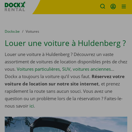
sitename
Skip content
Skip language
You are here:
du
Dockx.be
to
Voitures
Louer une voiture à Huldenberg ?
Louer une voiture à Huldenberg ? Découvrez un vaste
assortiment de voitures de location disponibles près de chez
vous.
Voitures particulières
,
SUV
,
voitures anciennes
…
Dockx a toujours la voiture qu’il vous faut.
Réservez votre
voiture de location sur notre site internet
, et prenez
rapidement la route sans aucun souci. Vous avez une
question ou un problème lors de la réservation ? Faites-le-
nous savoir
ici
.