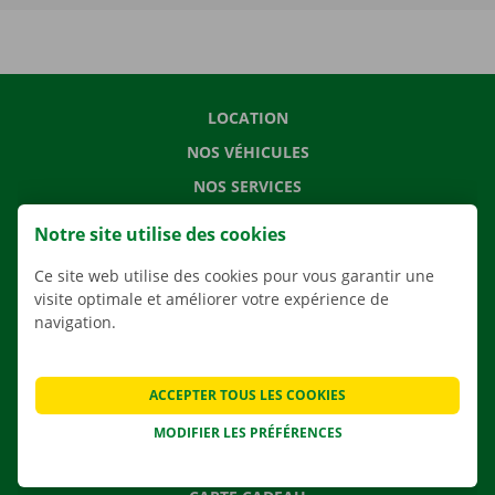
LOCATION
NOS VÉHICULES
NOS SERVICES
AGENCES
Notre site utilise des cookies
APPLI
Ce site web utilise des cookies pour vous garantir une
SOLUTIONS DE DÉMÉNAGEMENT
visite optimale et améliorer votre expérience de
navigation.
CONTACTEZ NOUS
ACCEPTER TOUS LES COOKIES
QUESTIONS FRÉQUENTES
MODIFIER LES PRÉFÉRENCES
NOUVELLES