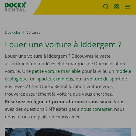
sitename
Skip content
Skip language
You are here:
du
Dockx.be
to
Voitures
Louer une voiture à Iddergem ?
Louer une voiture à Iddergem ? Découvrez le vaste
assortiment de modèles et de marques de Dockx location
voiture. Une
petite voiture maniable
pour la ville, un
modèle
écologique
, un
spacieux minibus
, ou la
voiture de sport
de
vos rêves ? Chez Dockx Rental location voiture vous
trouverez assurément la voiture que vous cherchez.
Réservez en ligne et prenez la route sans souci.
Vous
avez des questions ? N’hésitez pas à
nous contacter
, nous
nous ferons un plaisir de vous aider.