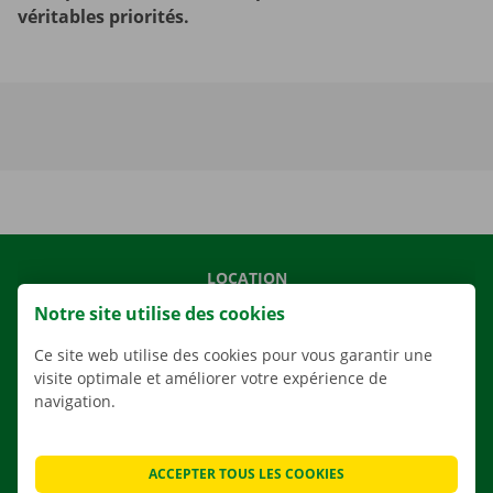
véritables priorités.
LOCATION
Notre site utilise des cookies
NOS VÉHICULES
NOS SERVICES
Ce site web utilise des cookies pour vous garantir une
visite optimale et améliorer votre expérience de
AGENCES
navigation.
APPLI
SOLUTIONS DE DÉMÉNAGEMENT
ACCEPTER TOUS LES COOKIES