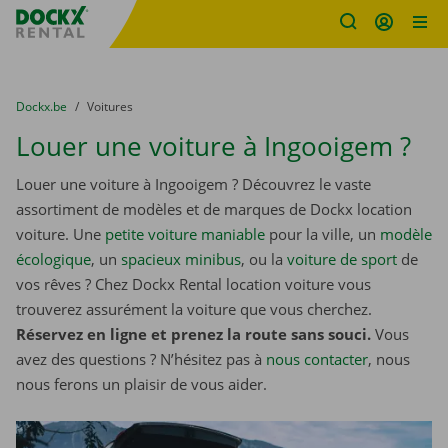
sitename
Skip content
Skip language
You are here:
du
Dockx.be
to
Voitures
Louer une voiture à Ingooigem ?
Louer une voiture à Ingooigem ? Découvrez le vaste
assortiment de modèles et de marques de Dockx location
voiture. Une
petite voiture maniable
pour la ville, un
modèle
écologique
, un
spacieux minibus
, ou la
voiture de sport
de
vos rêves ? Chez Dockx Rental location voiture vous
trouverez assurément la voiture que vous cherchez.
Réservez en ligne et prenez la route sans souci.
Vous
avez des questions ? N’hésitez pas à
nous contacter
, nous
nous ferons un plaisir de vous aider.