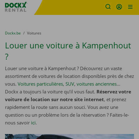
sitename
Skip content
Skip language
You are here:
du
Dockx.be
to
Voitures
Louer une voiture à Kampenhout
?
Louer une voiture à Kampenhout ? Découvrez un vaste
assortiment de voitures de location disponibles près de chez
vous.
Voitures particulières
,
SUV
,
voitures anciennes
…
Dockx a toujours la voiture qu’il vous faut.
Réservez votre
voiture de location sur notre site internet
, et prenez
rapidement la route sans aucun souci. Vous avez une
question ou un problème lors de la réservation ? Faites-le-
nous savoir
ici
.