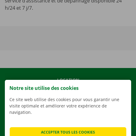
service d’assistance et de dépannage disponible 24
h/24 et 7 j/7.
LOCATION
Notre site utilise des cookies
NOS VÉHICULES
NOS SERVICES
Ce site web utilise des cookies pour vous garantir une
visite optimale et améliorer votre expérience de
AGENCES
navigation.
APPLI
SOLUTIONS DE DÉMÉNAGEMENT
ACCEPTER TOUS LES COOKIES