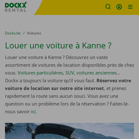
sitename
Skip content
Skip language
You are here:
du
Dockx.be
to
Voitures
Louer une voiture à Kanne ?
Louer une voiture à Kanne ? Découvrez un vaste
assortiment de voitures de location disponibles près de chez
vous.
Voitures particulières
,
SUV
,
voitures anciennes
…
Dockx a toujours la voiture qu’il vous faut.
Réservez votre
voiture de location sur notre site internet
, et prenez
rapidement la route sans aucun souci. Vous avez une
question ou un problème lors de la réservation ? Faites-le-
nous savoir
ici
.