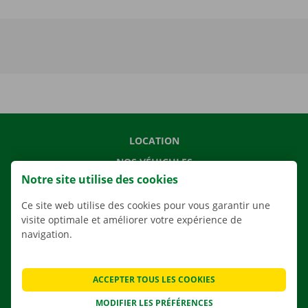
LOCATION
NOS VÉHICULES
Notre site utilise des cookies
NOS SERVICES
AGENCES
Ce site web utilise des cookies pour vous garantir une
visite optimale et améliorer votre expérience de
APPLI
navigation.
SOLUTIONS DE DÉMÉNAGEMENT
ACCEPTER TOUS LES COOKIES
MODIFIER LES PRÉFÉRENCES