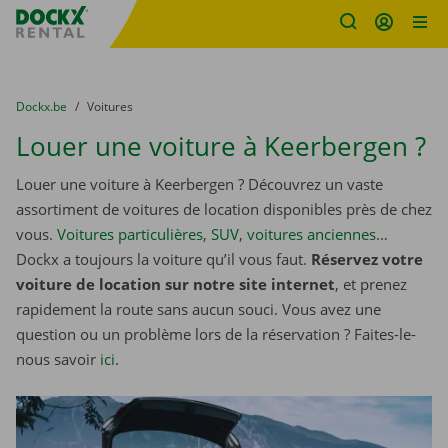
sitename
Skip content
Skip language
You are here:
du
Dockx.be
to
Voitures
Louer une voiture à Keerbergen ?
Louer une voiture à Keerbergen ? Découvrez un vaste
assortiment de voitures de location disponibles près de chez
vous.
Voitures particulières
,
SUV
,
voitures anciennes
…
Dockx a toujours la voiture qu’il vous faut.
Réservez votre
voiture de location sur notre site internet
, et prenez
rapidement la route sans aucun souci. Vous avez une
question ou un problème lors de la réservation ? Faites-le-
nous savoir
ici
.