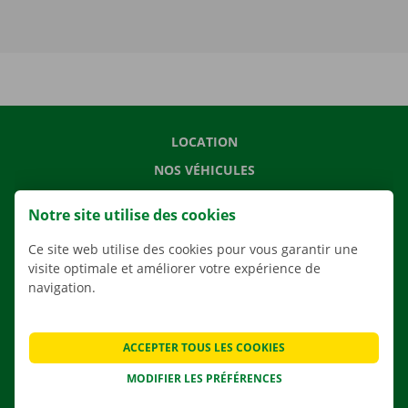
LOCATION
NOS VÉHICULES
NOS SERVICES
Notre site utilise des cookies
AGENCES
Ce site web utilise des cookies pour vous garantir une
APPLI
visite optimale et améliorer votre expérience de
SOLUTIONS DE DÉMÉNAGEMENT
navigation.
ACCEPTER TOUS LES COOKIES
CONTACTEZ NOUS
MODIFIER LES PRÉFÉRENCES
QUESTIONS FRÉQUENTES