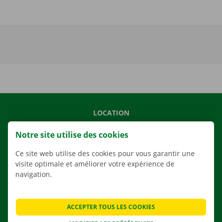
LOCATION
NOS VÉHICULES
Notre site utilise des cookies
NOS SERVICES
Ce site web utilise des cookies pour vous garantir une
AGENCES
visite optimale et améliorer votre expérience de
navigation.
APPLI
SOLUTIONS DE DÉMÉNAGEMENT
ACCEPTER TOUS LES COOKIES