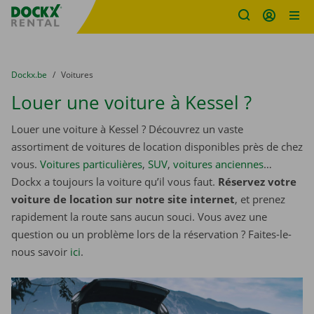
sitename
Skip content
Skip language
You are here:
du
Dockx.be
to
Voitures
Louer une voiture à Kessel ?
Louer une voiture à Kessel ? Découvrez un vaste
assortiment de voitures de location disponibles près de chez
vous.
Voitures particulières
,
SUV
,
voitures anciennes
…
Dockx a toujours la voiture qu’il vous faut.
Réservez votre
voiture de location sur notre site internet
, et prenez
rapidement la route sans aucun souci. Vous avez une
question ou un problème lors de la réservation ? Faites-le-
nous savoir
ici
.